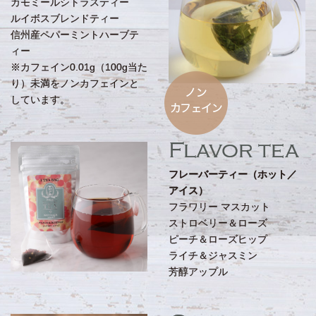
カモミールシトラスティー
ルイボスブレンドティー
信州産ペパーミントハーブテ
ィー
※カフェイン0.01g（100g当た
り）未満をノンカフェインと
しています。
Flavor tea
フレーバーティー（ホット／
アイス）
フラワリー マスカット
ストロベリー＆ローズ
ピーチ＆ローズヒップ
ライチ＆ジャスミン
芳醇アップル